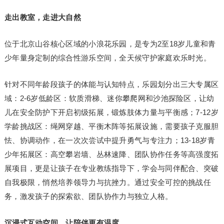
走出教室，走进大自然
位于北京山谷核心区域的小浪花乐园，是专为2至18岁儿童和青
少年量身定制的综合性游乐空间，全天候守护家庭欢乐时光。
针对不同年龄段孩子的体能与认知特点，乐园划分出三大专属区
域：2-6岁低龄区：软质滑梯、迷你攀爬网和沙池探险区，让幼
儿在安全防护下开启初级拓展，锻炼肢体力量与平衡感；7-12岁
学龄挑战区：绳网穿越、平衡木阵等拓展设施，需要孩子克服胆
怯、协调动作，在一次次尝试中提升勇气与专注力；13-18岁青
少年拓展区：高空攀岩墙、丛林速降、团队协作任务等高强度拓
展项目，更是让孩子在专业教练指导下，学会与同伴配合、突破
自我极限，悄然培养领导力与抗挫力。通过安全可控的挑战任
务，激发孩子的探索欲、团队协作力与独立人格。
沉浸式互动空间，让陪伴更有温度