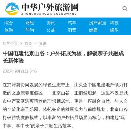
综合
财经
资讯
汽车
房产家居
科技
旅游
时尚
公益
消费
健康
娱乐
您的位置
首页
资讯
中国电建北京山谷：户外拓展为核，解锁亲子共融成
长新体验
2025年9月21日 8:46
在京津冀协同发展的绿色生态带上，由央企中国电建地产倾力打
造的文旅康养度假区——北京山谷，正悄然崛起。这里不仅是城
市中产家庭逃离喧嚣的理想栖居地，更是一座融合自然、与人文
的全龄化亲子乐园。依托央企的雄厚实力与前瞻规划，北京山谷
打破传统度假模式，以丰富的户外拓展场景为核心，构建起“玩
中学、学中长”的亲子共融生活范本。