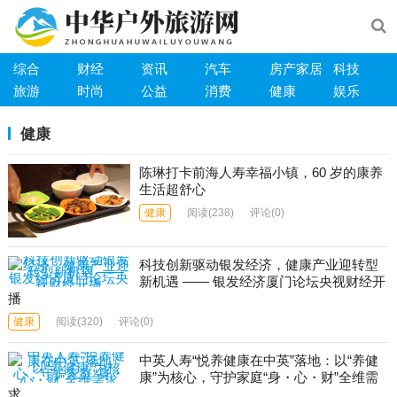
综合
财经
资讯
汽车
房产家居
科技
旅游
时尚
公益
消费
健康
娱乐
健康
陈琳打卡前海人寿幸福小镇，60 岁的康养
生活超舒心
健康
阅读
(238)
评论(0)
科技创新驱动银发经济，健康产业迎转型
新机遇 —— 银发经济厦门论坛央视财经开
播
健康
阅读
(320)
评论(0)
中英人寿“悦养健康在中英”落地：以“养健
康”为核心，守护家庭“身・心・财”全维需
求