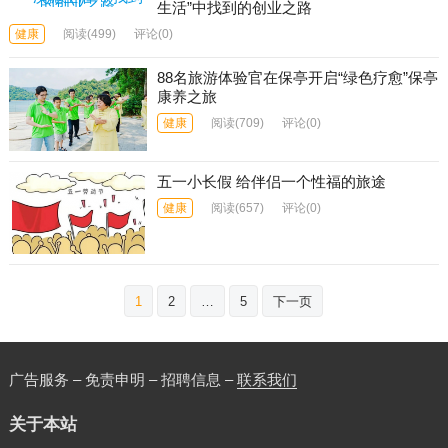
生活”中找到的创业之路
健康
阅读
(499)
评论(0)
88名旅游体验官在保亭开启“绿色疗愈”保亭
康养之旅
健康
阅读
(709)
评论(0)
五一小长假 给伴侣一个性福的旅途
健康
阅读
(657)
评论(0)
文
1
2
…
5
下一页
章
分
页
广告服务 – 免责申明 – 招聘信息 –
联系我们
关于本站