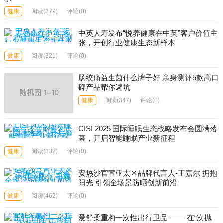
健康
阅读
(379)
评论(0)
中英人寿发布“悦养健康在中英”客户价值主
张，开创行业健康生态新样本
健康
阅读
(321)
评论(0)
肠绞痛益生菌什么牌子好 亲身测评5款高口
碑产品帮你避坑
健康
阅读
(347)
评论(0)
CISI 2025 国际睡眠生态战略发布会圆满落
幕，开启智能睡眠产业新征程
健康
阅读
(332)
评论(0)
安热沙官宣亚太区品牌代言人-王嘉尔 拥抱
阳光 引领全场景防晒创新前沿
健康
阅读
(462)
评论(0)
爱舒柔重构一次性出行卫品 —— 在“次抛