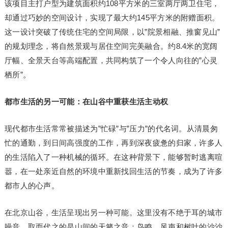
该项目主打户型为建筑面积约108平方米的三室两厅两卫住宅，
却通过巧妙的空间设计，实现了最大约145平方米的附赠面积。
这一设计突破了传统住宅的空间局限，以”院景相融、推窗见山”
的规划理念，将自然景观与居住空间完美融合。约8.4米的宽阔
厅幅、全景天台等高端配置，共同构筑了一个令人向往的”心灵
栖所”。
都市生活的另一可能：在山谷中重获生活主动权
现代都市生活常常被描述为”忙碌”与”压力”的代名词。从清晨匆
忙的通勤，到日间高强度的工作，再到深夜疲惫的归家，许多人
的生活陷入了一种机械的循环。在这种背景下，能够暂时逃离喧
嚣，在一处亲近自然的环境中重新找回生活的节奏，成为了许多
都市人的心声。
在北京山谷，生活呈现出另一种可能。这里没有不绝于耳的城市
噪音，取而代之的是山间的天籁之音：鸟鸣、风声和树叶的沙沙