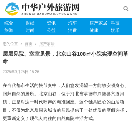
综合
财经
资讯
汽车
房产家居
科技
旅游
时尚
公益
消费
健康
娱乐
您的位置
首页
房产家居
层层见院、室室见景，北京山谷108㎡小院实现空间革
命
2025年9月25日 15:26
在当代都市生活的快节奏中，人们愈发渴望一方能够安顿身心、
回归自然的居所。北京山谷，位于河北省承德市兴隆县六道河
镇，正是对这一时代呼声的精准回应。这个独具匠心的山居项
目，不仅为北京及周边城市的居民提供了一处优质的度假选择，
更重新定义了现代人向往的自然庭院生活方式。