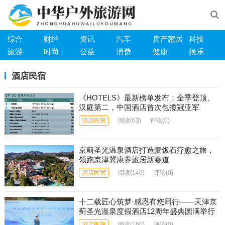
综合
财经
资讯
汽车
房产家居
科技
旅游
时尚
公益
消费
健康
娱乐
酒店民宿
《HOTELS》最新榜单发布：全季登顶、
汉庭第二，中国酒店首次包揽冠亚军
酒店民宿
阅读
(63)
评论(0)
京蓟圣光温泉酒店打造麦饭石疗愈之旅，
领跑京津冀康养旅居新赛道
酒店民宿
阅读
(146)
评论(0)
十二载匠心筑梦·感恩有您同行——天津京
蓟圣光温泉度假酒店12周年盛典圆满举行
酒店民宿
阅读
(160)
评论(0)