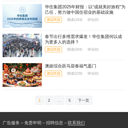
华住集团2025年财报：以“成就美好旅程”为
己任，努力做中国住宿业的基础设施
酒店民宿
阅读
(193)
评论(0)
春节出行多维需求爆发！华住集团何以成
为更多人的选择？
酒店民宿
阅读
(204)
评论(0)
澳娱综合跃马迎春福气盈门
酒店民宿
阅读
(228)
评论(0)
文
1
2
…
5
下一页
章
分
页
广告服务 – 免责申明 – 招聘信息 –
联系我们