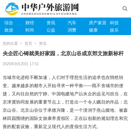
综合
财经
资讯
汽车
房产家居
科技
旅游
时尚
公益
消费
健康
娱乐
您的位置
首页
资讯
央企匠心铸就美好家园，北京山谷成京郊文旅新标杆
2025年9月20日 17:51
当城市化进程不断加速，人们对于理想生活的追求也在悄然转
变。越来越多的都市人开始寻求一种平衡——既不舍城市的便
捷，又向往自然的宁静。中国电建地产以央企的远见与担当，在
京津冀协同发展的重要节点上，打造出一个令人瞩目的作品：北
京山谷。北京山谷位于承德兴隆，是一个浸润于燕山腹地、被森
林田园围绕的国际文旅康养度假区，正在以创新的规划理念和完
善的配套设施，重新定义现代人的度假生活方式。