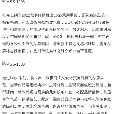
杜嘉班纳于2022秋冬倾情推出Logo系列手袋，凝聚精湛工艺与
极简格调，利落线条勾勒精致轮廓，DG互锁标志是以经典徽标
进行创新演绎，尽显现代而永恒的气韵。与之相承，此次限时精
品店空间呈现简约布局，醒目的DG互锁标志独树一帜，纯黑色
调彰显经久不衰的品牌基因，与全新手袋之灵感相呼应，赞颂品
牌标志性象征，在溯回传统风格之时亦寻求当下意蕴。
走进Logo系列手袋世界，以极简主义设计突显纯粹的品牌风
范。全新作品运用经典小牛皮等材质，呈现亮面或哑光质感，包
型硬朗，整体外观由紧凑的几何线条勾勒，搭配品牌徽标，彰显
奢华气质与精湛技艺。此次，翻盖式日记本包与托特包等多种款
式陈列店内，着染缤纷色调，以绚丽的西西里马车为灵感来源，
推出满溢生机与热情的橙、蓝、绿等配色，为Logo系列手袋典