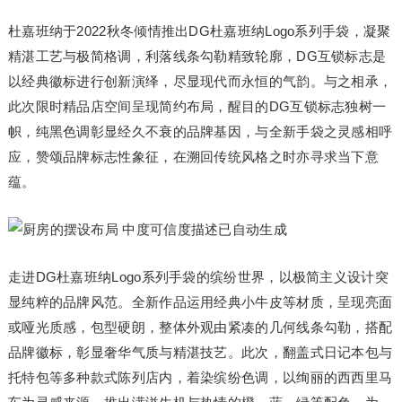
杜嘉班纳于2022秋冬倾情推出DG杜嘉班纳Logo系列手袋，凝聚
精湛工艺与极简格调，利落线条勾勒精致轮廓，DG互锁标志是
以经典徽标进行创新演绎，尽显现代而永恒的气韵。与之相承，
此次限时精品店空间呈现简约布局，醒目的DG互锁标志独树一
帜，纯黑色调彰显经久不衰的品牌基因，与全新手袋之灵感相呼
应，赞颂品牌标志性象征，在溯回传统风格之时亦寻求当下意
蕴。
走进DG杜嘉班纳Logo系列手袋的缤纷世界，以极简主义设计突
显纯粹的品牌风范。全新作品运用经典小牛皮等材质，呈现亮面
或哑光质感，包型硬朗，整体外观由紧凑的几何线条勾勒，搭配
品牌徽标，彰显奢华气质与精湛技艺。此次，翻盖式日记本包与
托特包等多种款式陈列店内，着染缤纷色调，以绚丽的西西里马