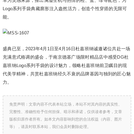
车为灵感来源，推出满溢生机与热情的橙、蓝、绿等配色，为
Logo系列手袋典藏廓形注入盎然活力，创造个性穿搭的无限可
能。
盛典已至，2023年4月1日至4月16日杜嘉班纳诚邀诸位共赴一场
充满意式格调的盛会，于南京德基广场限时精品店中感受DG杜
嘉班纳Logo系列手袋的设计魅力，领略杜嘉班纳前卫瞩目的现
代美学精神，共赏杜嘉班纳经久不衰的品牌基因与独到的匠心魅
力。
免责声明：文章内容不代表本站立场，本站不对其内容的真实性、
完整性、准确性给予任何担保、暗示和承诺，仅供读者参考，文章
版权归原作者所有。如本文内容影响到您的合法权益（内容、图片
等），请及时联系本站，我们会及时删除处理。