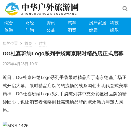
综合
财经
资讯
汽车
房产家居
科技
旅游
时尚
公益
消费
健康
娱乐
您的位置
首页
时尚
DG杜嘉班纳Logo系列手袋南京限时精品店正式启幕
2023年4月28日 10:31
近日，DG杜嘉班纳Logo系列手袋限时精品店于南京德基广场正
式开启大幕。限时精品店以简约流畅的线条勾勒出现代意式美学
精神，DG杜嘉班纳Logo系列手袋陈列其中充分彰显出品牌的精
妙匠心，也让消费者领略到杜嘉班纳品牌的隽永魅力与迷人风
格。