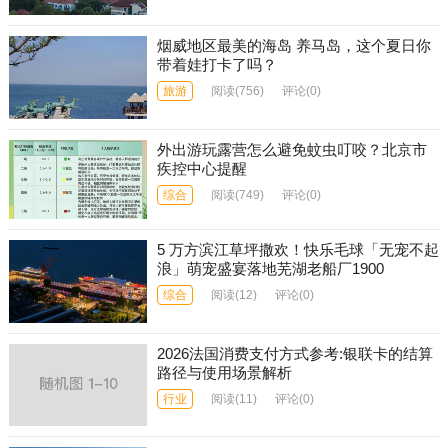
烟威地区最美的海岛 养马岛，这个夏日你
带着娃打卡了吗？
旅游
阅读
(756)
评论(0)
外出游玩露营怎么避免蚊虫叮咬？北京市
疾控中心提醒
综合
阅读
(749)
评论(0)
5 万方滨江草坪撒欢！快乐毛球「无宠不起
浪」萌宠盛宴落地芜湖老船厂1900
综合
阅读
(12)
评论(0)
2026法国消费支付方式参考:银联卡的结算
路径与使用场景解析
行业
阅读
(11)
评论(0)