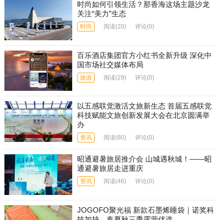
时尚如何引领生活？那香海这场主题沙龙
关注“美力”生态
时尚
阅读
(20)
评论(0)
百乐酒店集团官方小红书全新升级 深化中
国市场社交媒体布局
旅游
阅读
(29)
评论(0)
以五感联觉激活文旅新生态 首届五感联觉
科技赋能文旅创新发展大会在北京圆满举
办
资讯
阅读
(80)
评论(0)
昭通避暑旅居推介会 山城遇秋城！——昭
通避暑旅居走进重庆
资讯
阅读
(46)
评论(0)
​JOGOFO聚光福 新款石墨烯睡袋｜诺奖科
技加持，春夏秋三季露营优选