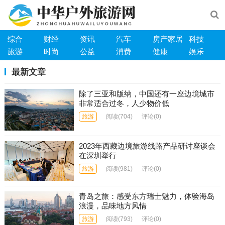
综合
财经
资讯
汽车
房产家居
科技
旅游
时尚
公益
消费
健康
娱乐
最新文章
除了三亚和版纳，中国还有一座边境城市
非常适合过冬，人少物价低
旅游
阅读
(704)
评论(0)
2023年西藏边境旅游线路产品研讨座谈会
在深圳举行
旅游
阅读
(981)
评论(0)
青岛之旅：感受东方瑞士魅力，体验海岛
浪漫，品味地方风情
旅游
阅读
(793)
评论(0)