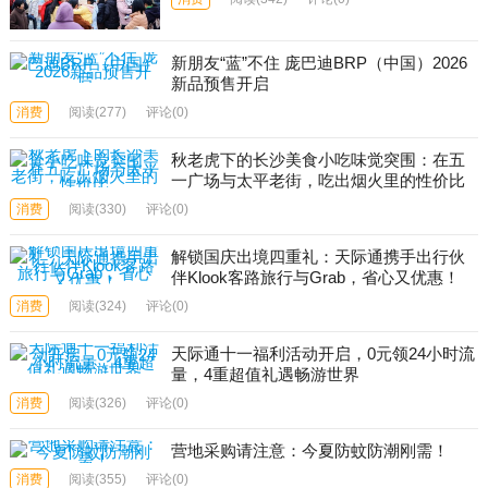
新朋友“蓝”不住 庞巴迪BRP（中国）2026
新品预售开启
消费
阅读
(277)
评论(0)
秋老虎下的长沙美食小吃味觉突围：在五
一广场与太平老街，吃出烟火里的性价比
消费
阅读
(330)
评论(0)
解锁国庆出境四重礼：天际通携手出行伙
伴Klook客路旅行与Grab，省心又优惠！
消费
阅读
(324)
评论(0)
天际通十一福利活动开启，0元领24小时流
量，4重超值礼遇畅游世界
消费
阅读
(326)
评论(0)
营地采购请注意：今夏防蚊防潮刚需！
消费
阅读
(355)
评论(0)