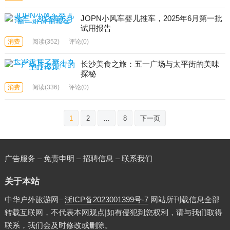
JOPN小风车婴儿推车，2025年6月第一批
试用报告
消费
阅读
(352)
评论(0)
长沙美食之旅：五一广场与太平街的美味
探秘
消费
阅读
(336)
评论(0)
文
1
2
…
8
下一页
章
分
页
广告服务 – 免责申明 – 招聘信息 –
联系我们
关于本站
中华户外旅游网–
浙ICP备2023001399号-7
网站所刊载信息全部
转载互联网，不代表本网观点|如有侵犯到您权利，请与我们取得
联系，我们会及时修改或删除。