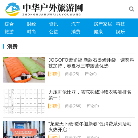
综合
财经
资讯
汽车
房产家居
科技
旅游
时尚
公益
消费
健康
娱乐
消费
​JOGOFO聚光福 新款石墨烯睡袋｜诺奖科
技加持，春夏秋三季露营优选
消费
阅读
(25)
评论(0)
力压哥伦比亚，骆驼羽绒冲锋衣实测排名
第一！
消费
阅读
(266)
评论(0)
“龙虎天下绝·暖冬迎新春”促消费系列活动
火热开启！
消费
阅读
(342)
评论(0)