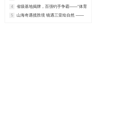
2026第三届中国主题公园战略营销峰会
省级基地揭牌，百强钓手争霸——“体育
4
在苏圆满举办
之湖”再迎国家级舟钓盛会
山海奇遇揽胜境 镜遇三亚绘自然 ——
5
三亚市旅游发展局“镜遇三亚 – PHOTO
SANYA 2026”境外旅游营销推广项目 自
然景观线路深度解读