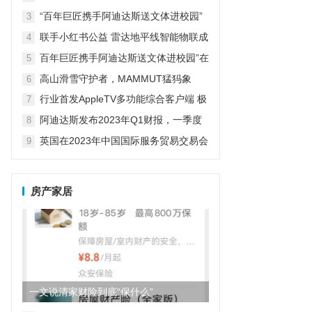
革新探索者
“百年巨匠携手阿迪达斯送文体进校园”
3
在京启动
联手小红书公益 雷达地平线智能物联成
4
精致露营新宠
百年巨匠携手阿迪达斯送文体进校园”在
5
京启动
高山滑雪守护者，MAMMUT猛犸象
6
行业首发AppleTV多功能综合客户端 极
7
空间私有云打造完美影音库
阿迪达斯发布2023年Q1财报，一季度
8
大中华区业绩好于预期
英国在2023年中国国际服务贸易交易会
9
期间庆祝商业成就
房产家居
一文说清家财险到底“保什么”