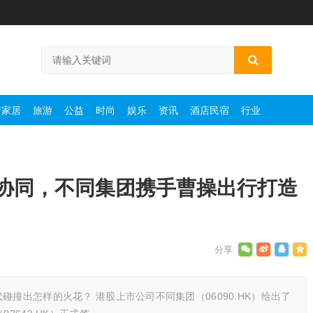
产家居
旅游
公益
时尚
娱乐
资讯
酒店民宿
行业
协同，不同集团携手曹操出行打造
碰撞出怎样的火花？ 港股上市公司不同集团（06090.HK）给出了