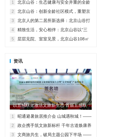
北京山谷：生态健康与安全并重的全龄
1
家园
北京山谷：创新全龄社区模式，重塑京
2
郊品质生活
北京人的第二居所新选择：北京山谷打
3
造自然康养生活新范式
精致生活，安心相伴：北京山谷以“三
4
好”服务诠释高品质度假人居
层层见院、室室见景，北京山谷108㎡
5
小院实现空间革命
资讯
以五感联觉激活文旅新生态 首届五感联
觉科技赋能文旅创新发展大...
昭通避暑旅居推介会 山城遇秋城！——
1
昭通避暑旅居走进重庆
政企携手筑文旅新标杆 千年古道焕康养
2
新生
文商旅共生，破局主题公园下半场 ——
3