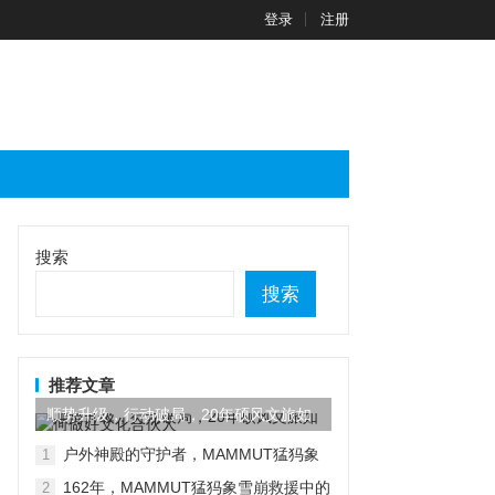
登录
注册
搜索
搜索
推荐文章
顺势升级，行动破局，20年硕风文旅如
何做好文化合伙人
户外神殿的守护者，MAMMUT猛犸象
1
又有新动作
162年，MAMMUT猛犸象雪崩救援中的
2