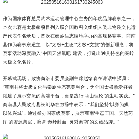
作为国家体育总局武术运动管理中心主办的年度品牌赛事之一，
本次比赛是太极拳项目列入联合国教科文组织人类非物质文化遗
产代表作名录后，首次在秦岭生态腹地举办的高规格赛事。商南
县作为赛事东道主，以“太极+生态”“太极+文旅”的创新理念，将
赛事活动深度融入“中国天然氧吧”建设，打造出独具特色的秦岭
太极文化名片。
开幕式现场，政协商洛市委员会副主席赵绪春在讲话中强调：
“商南县将太极文化与秦岭生态完美融合，为全国太极拳爱好者
搭建了展示交流的高端平台，更是践行‘两山理论’的生动实践。”
商南县人民政府县长刘华在致辞中表示：“我们坚持‘以赛为媒、
以体兴城’，通过举办国家级赛事，展示商南‘生态王国、天然药
库’的资源禀赋，擦亮‘秦岭封面 灵秀商南’的文旅品牌。”