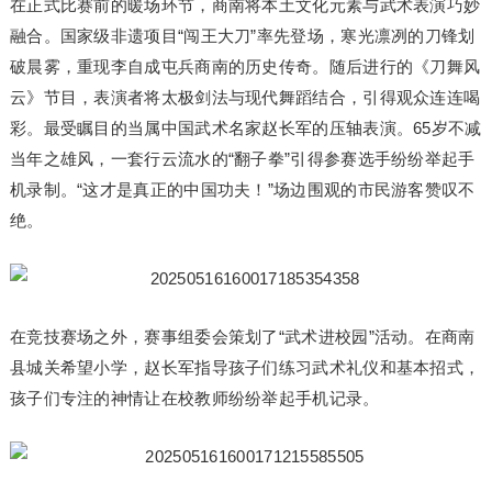
在正式比赛前的暖场环节，商南将本土文化元素与武术表演巧妙
融合。国家级非遗项目“闯王大刀”率先登场，寒光凛冽的刀锋划
破晨雾，重现李自成屯兵商南的历史传奇。随后进行的《刀舞风
云》节目，表演者将太极剑法与现代舞蹈结合，引得观众连连喝
彩。最受瞩目的当属中国武术名家赵长军的压轴表演。65岁不减
当年之雄风，一套行云流水的“翻子拳”引得参赛选手纷纷举起手
机录制。“这才是真正的中国功夫！”场边围观的市民游客赞叹不
绝。
在竞技赛场之外，赛事组委会策划了“武术进校园”活动。在商南
县城关希望小学，赵长军指导孩子们练习武术礼仪和基本招式，
孩子们专注的神情让在校教师纷纷举起手机记录。