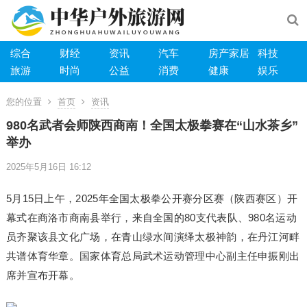
综合
财经
资讯
汽车
房产家居
科技
旅游
时尚
公益
消费
健康
娱乐
您的位置
首页
资讯
980名武者会师陕西商南！全国太极拳赛在“山水茶乡”
举办
2025年5月16日 16:12
5月15日上午，2025年全国太极拳公开赛分区赛（陕西赛区）开
幕式在商洛市商南县举行，来自全国的80支代表队、980名运动
员齐聚该县文化广场，在青山绿水间演绎太极神韵，在丹江河畔
共谱体育华章。国家体育总局武术运动管理中心副主任申振刚出
席并宣布开幕。