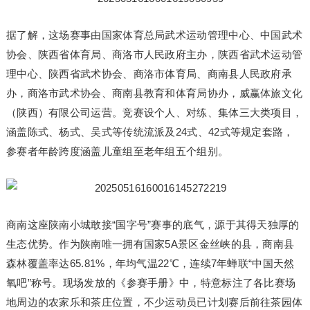
据了解，这场赛事由国家体育总局武术运动管理中心、中国武术
协会、陕西省体育局、商洛市人民政府主办，陕西省武术运动管
理中心、陕西省武术协会、商洛市体育局、商南县人民政府承
办，商洛市武术协会、商南县教育和体育局协办，威赢体旅文化
（陕西）有限公司运营。竞赛设个人、对练、集体三大类项目，
涵盖陈式、杨式、吴式等传统流派及24式、42式等规定套路，
参赛者年龄跨度涵盖儿童组至老年组五个组别。
商南这座陕南小城敢接“国字号”赛事的底气，源于其得天独厚的
生态优势。作为陕南唯一拥有国家5A景区金丝峡的县，商南县
森林覆盖率达65.81%，年均气温22℃，连续7年蝉联“中国天然
氧吧”称号。现场发放的《参赛手册》中，特意标注了各比赛场
地周边的农家乐和茶庄位置，不少运动员已计划赛后前往茶园体