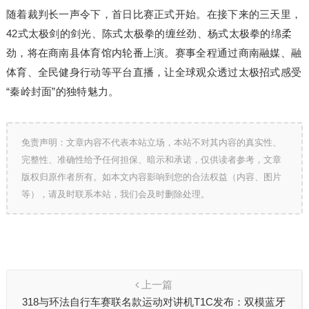
随着裁判长一声令下，首日比赛正式开始。在接下来的三天里，
42式太极剑的剑光、陈式太极拳的缠丝劲、杨式太极拳的绵柔
劲，将在商南县体育馆内轮番上演。赛事全程通过商南融媒、融
体育、全民健身行动等平台直播，让全球观众透过太极招式感受
“秦岭封面”的独特魅力。
免责声明：文章内容不代表本站立场，本站不对其内容的真实性、
完整性、准确性给予任何担保、暗示和承诺，仅供读者参考，文章
版权归原作者所有。如本文内容影响到您的合法权益（内容、图片
等），请及时联系本站，我们会及时删除处理。
上一篇
318与环法自行车赛联名款运动对讲机T1C发布：双模蓝牙