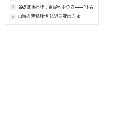
2026第三届中国主题公园战略营销峰会
省级基地揭牌，百强钓手争霸——“体育
4
在苏圆满举办
之湖”再迎国家级舟钓盛会
山海奇遇揽胜境 镜遇三亚绘自然 ——
5
三亚市旅游发展局“镜遇三亚 – PHOTO
SANYA 2026”境外旅游营销推广项目 自
然景观线路深度解读