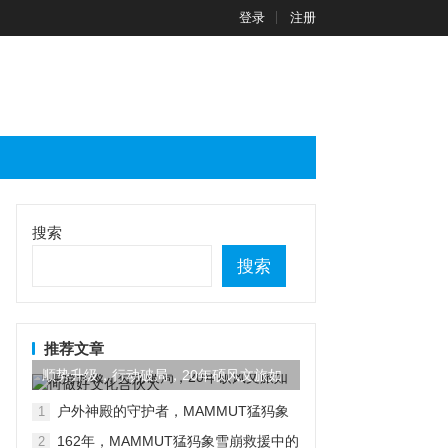
登录
注册
搜索
搜索
推荐文章
顺势升级，行动破局，20年硕风文旅如
何做好文化合伙人
户外神殿的守护者，MAMMUT猛犸象
1
又有新动作
162年，MAMMUT猛犸象雪崩救援中的
2