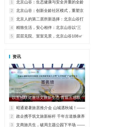
北京山谷：生态健康与安全并重的全龄
1
家园
北京山谷：创新全龄社区模式，重塑京
2
郊品质生活
北京人的第二居所新选择：北京山谷打
3
造自然康养生活新范式
精致生活，安心相伴：北京山谷以“三
4
好”服务诠释高品质度假人居
层层见院、室室见景，北京山谷108㎡
5
小院实现空间革命
资讯
以五感联觉激活文旅新生态 首届五感联
觉科技赋能文旅创新发展大...
昭通避暑旅居推介会 山城遇秋城！——
1
昭通避暑旅居走进重庆
政企携手筑文旅新标杆 千年古道焕康养
2
新生
文商旅共生，破局主题公园下半场 ——
3