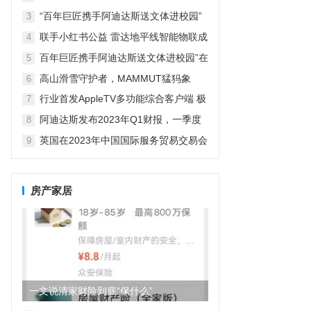
革新探索者
“百年巨匠携手阿迪达斯送文体进校园”
3
在京启动
联手小红书公益 雷达地平线智能物联成
4
精致露营新宠
百年巨匠携手阿迪达斯送文体进校园”在
5
京启动
高山滑雪守护者，MAMMUT猛犸象
6
行业首发AppleTV多功能综合客户端 极
7
空间私有云打造完美影音库
阿迪达斯发布2023年Q1财报，一季度
8
大中华区业绩好于预期
英国在2023年中国国际服务贸易交易会
9
期间庆祝商业成就
房产家居
一文说清家财险到底“保什么”