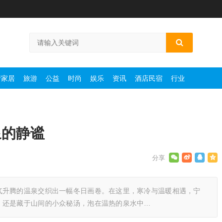
产家居
旅游
公益
时尚
娱乐
资讯
酒店民宿
行业
泉的静谧
气升腾的温泉交织出一幅冬日画卷。在这里，寒冷与温暖相遇，宁
，还是藏于山间的小众秘汤，泡在温热的泉水中…