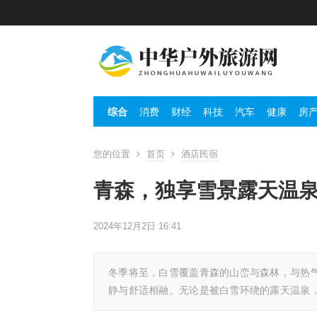
综合
消费
财经
科技
汽车
健康
房
您的位置
首页
酒店民宿
青森，独享雪景露天温
2024年12月2日 16:41
冬季将至，白雪覆盖青森的山峦与森林，与热
静与舒适相融。无论是被白雪环绕的露天温泉