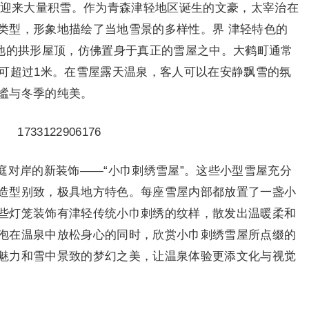
会迎来大量积雪。作为青森津轻地区诞生的文豪，太宰治在
类型，形象地描绘了当地雪景的多样性。界 津轻特色的
汤池的拱形屋顶，仿佛置身于真正的雪屋之中。大鹤町通常
至可超过1米。在雪屋露天温泉，客人可以在安静飘雪的氛
谧与冬季的纯美。
庭对岸的新装饰——“小巾刺绣雪屋”。这些小型雪屋充分
造型别致，极具地方特色。每座雪屋内部都放置了一盏小
些灯笼装饰有津轻传统小巾刺绣的纹样，散发出温暖柔和
泡在温泉中放松身心的同时，欣赏小巾刺绣雪屋所点缀的
魅力和雪中景致的梦幻之美，让温泉体验更添文化与视觉