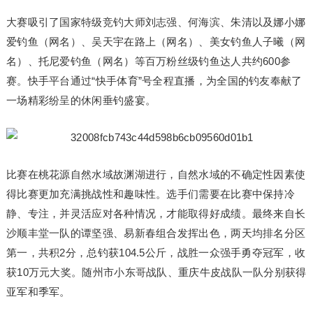
大赛吸引了国家特级竞钓大师刘志强、何海滨、朱清以及娜小娜
爱钓鱼（网名）、吴天宇在路上（网名）、美女钓鱼人子曦（网
名）、托尼爱钓鱼（网名）等百万粉丝级钓鱼达人共约600参
赛。快手平台通过“快手体育”号全程直播，为全国的钓友奉献了
一场精彩纷呈的休闲垂钓盛宴。
比赛在桃花源自然水域故渊湖进行，自然水域的不确定性因素使
得比赛更加充满挑战性和趣味性。选手们需要在比赛中保持冷
静、专注，并灵活应对各种情况，才能取得好成绩。最终来自长
沙顺丰堂一队的谭坚强、易新春组合发挥出色，两天均排名分区
第一，共积2分，总钓获104.5公斤，战胜一众强手勇夺冠军，收
获10万元大奖。随州市小东哥战队、重庆牛皮战队一队分别获得
亚军和季军。