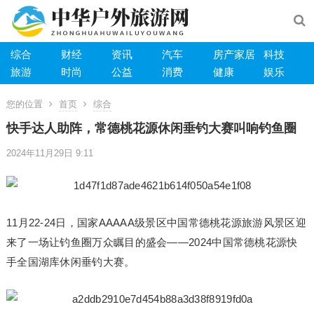
综合
财经
资讯
汽车
房产家居
科技
旅游
时尚
公益
消费
健康
娱乐
您的位置
首页
综合
快手达人助阵，常德桃花源休闲垂钓大赛叫响钓鱼圈
2024年11月29日 9:11
11月22-24日，国家AAAAA级景区中国常德桃花源旅游风景区迎
来了一场让钓鱼圈万众瞩目的盛会——2024中国常德桃花源快
手全国湖库休闲垂钓大赛。