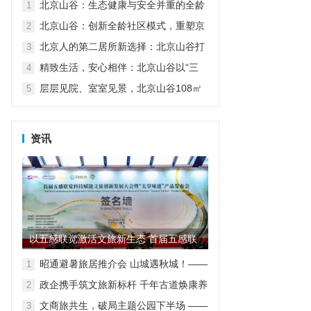
北京山谷：生态健康与安全并重的全龄
1
家园
北京山谷：创新全龄社区模式，重塑京
2
郊品质生活
北京人的第二居所新选择：北京山谷打
3
造自然康养生活新范式
精致生活，安心相伴：北京山谷以“三
4
好”服务诠释高品质度假人居
层层见院、室室见景，北京山谷108㎡
5
小院实现空间革命
资讯
以五感联觉激活文旅新生态 首届五感联
觉科技赋能文旅创新发展大...
昭通避暑旅居推介会 山城遇秋城！——
1
昭通避暑旅居走进重庆
政企携手筑文旅新标杆 千年古道焕康养
2
新生
文商旅共生，破局主题公园下半场 ——
3