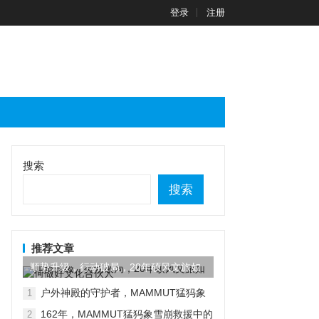
登录
注册
搜索
搜索
推荐文章
顺势升级，行动破局，20年硕风文旅如
何做好文化合伙人
户外神殿的守护者，MAMMUT猛犸象
1
又有新动作
162年，MAMMUT猛犸象雪崩救援中的
2