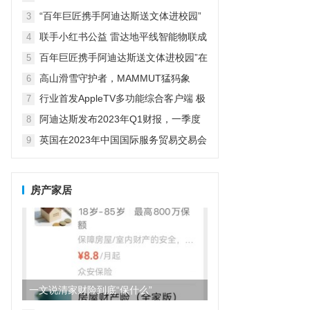
革新探索者
“百年巨匠携手阿迪达斯送文体进校园”
3
在京启动
联手小红书公益 雷达地平线智能物联成
4
精致露营新宠
百年巨匠携手阿迪达斯送文体进校园”在
5
京启动
高山滑雪守护者，MAMMUT猛犸象
6
行业首发AppleTV多功能综合客户端 极
7
空间私有云打造完美影音库
阿迪达斯发布2023年Q1财报，一季度
8
大中华区业绩好于预期
英国在2023年中国国际服务贸易交易会
9
期间庆祝商业成就
房产家居
一文说清家财险到底“保什么”