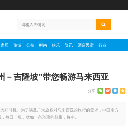
产家居
旅游
公益
时尚
娱乐
资讯
酒店民宿
行业
州－吉隆坡”带您畅游马来西亚
的大好时机。为了满足广大旅客对马来西亚的旅行的需求，中国南方
线，每日一班，犹如一条璀璨的纽带，将中…