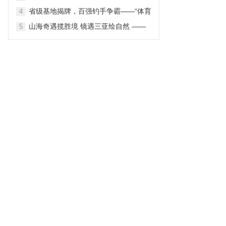
2026第三届中国主题公园战略营销峰会
省级基地揭牌，百强钓手争霸——“体育
4
在苏圆满举办
之湖”再迎国家级舟钓盛会
山海奇遇揽胜境 镜遇三亚绘自然 ——
5
三亚市旅游发展局“镜遇三亚 – PHOTO
SANYA 2026”境外旅游营销推广项目 自
然景观线路深度解读