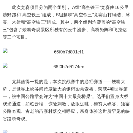
此次竞赛项目分为两个组别， A组“高空铁三”竞赛由16公里
越野跑和“高空铁三”组成，B组趣味“高空铁三”竞赛由打绳结、冰
壶、木射和“高空铁三”组成。其中，两个组别均覆盖的“高空铁
三”包含了矮寨奇观景区所独有的云中漫步、高桥矩阵和飞拉达
等三个项目。
尤其值得一提的是，本次挑战赛中的必经赛道——矮寨大
桥，是世界上峡谷间跨度最大的钢桁梁悬索桥，荣获4项世界第
一，被中国公路学会评为“中国十大最美桥梁”。选手们置身大桥
观光通道，如临云端，惊险刺激，放眼远眺，德夯大峡谷、矮寨
公路奇观、古老的苗寨村落交相呼应，亲身体验这世所罕见的峡
谷路桥奇观。