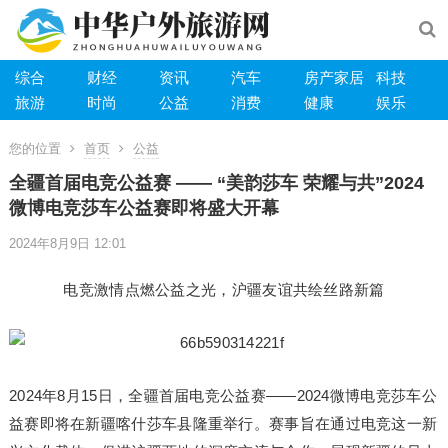
综合
财经
资讯
汽车
房产家居
科技
旅游
时尚
公益
消费
健康
娱乐
您的位置
首页
公益
全疆首届电竞公益赛 —— “美韵莎车 荣耀与共”2024
微博电竞莎车公益赛即将盛大开幕
2024年8月9日 12:01
电竞激情点燃公益之光，沪疆友谊共绘丝路新篇
2024年8月15日，全疆首届电竞公益赛——2024微博电竞莎车公
益赛即将在新疆喀什莎车县隆重举行。赛事旨在通过电竞这一新