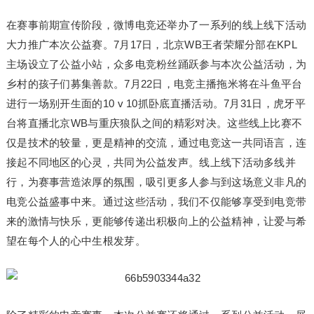
在赛事前期宣传阶段，微博电竞还举办了一系列的线上线下活动
大力推广本次公益赛。7月17日，北京WB王者荣耀分部在KPL
主场设立了公益小站，众多电竞粉丝踊跃参与本次公益活动，为
乡村的孩子们募集善款。7月22日，电竞主播拖米将在斗鱼平台
进行一场别开生面的10 v 10抓卧底直播活动。7月31日，虎牙平
台将直播北京WB与重庆狼队之间的精彩对决。这些线上比赛不
仅是技术的较量，更是精神的交流，通过电竞这一共同语言，连
接起不同地区的心灵，共同为公益发声。线上线下活动多线并
行，为赛事营造浓厚的氛围，吸引更多人参与到这场意义非凡的
电竞公益盛事中来。通过这些活动，我们不仅能够享受到电竞带
来的激情与快乐，更能够传递出积极向上的公益精神，让爱与希
望在每个人的心中生根发芽。