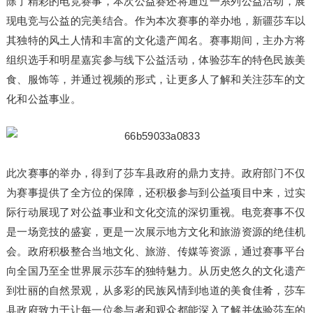
除了精彩的电竞赛事，本次公益赛还将通过一系列公益活动，展
现电竞与公益的完美结合。作为本次赛事的举办地，新疆莎车以
其独特的风土人情和丰富的文化遗产闻名。赛事期间，主办方将
组织选手和明星嘉宾参与线下公益活动，体验莎车的特色民族美
食、服饰等，并通过视频的形式，让更多人了解和关注莎车的文
化和公益事业。
此次赛事的举办，得到了莎车县政府的鼎力支持。政府部门不仅
为赛事提供了全方位的保障，还积极参与到公益项目中来，过实
际行动展现了对公益事业和文化交流的深切重视。电竞赛事不仅
是一场竞技的盛宴，更是一次展示地方文化和旅游资源的绝佳机
会。政府积极整合当地文化、旅游、传媒等资源，通过赛事平台
向全国乃至全世界展示莎车的独特魅力。从历史悠久的文化遗产
到壮丽的自然景观，从多彩的民族风情到地道的美食佳肴，莎车
县政府致力于让每一位参与者和观众都能深入了解并体验莎车的