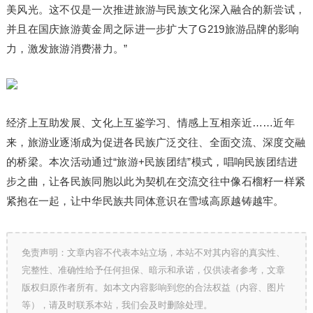
美风光。这不仅是一次推进旅游与民族文化深入融合的新尝试，
并且在国庆旅游黄金周之际进一步扩大了G219旅游品牌的影响
力，激发旅游消费潜力。”
经济上互助发展、文化上互鉴学
习
、情感上互相亲近……近年
来，旅游业逐渐成为促进各民族广泛交往、全面交流、深度交融
的桥梁。本次活动通过“旅游+民族团结”模式，唱响民族团结进
步之曲，让各民族同胞以此为契机在交流交往中像石榴籽一样紧
紧抱在一起，让中华民族共同体意识在雪域高原越铸越牢。
免责声明：文章内容不代表本站立场，本站不对其内容的真实性、
完整性、准确性给予任何担保、暗示和承诺，仅供读者参考，文章
版权归原作者所有。如本文内容影响到您的合法权益（内容、图片
等），请及时联系本站，我们会及时删除处理。