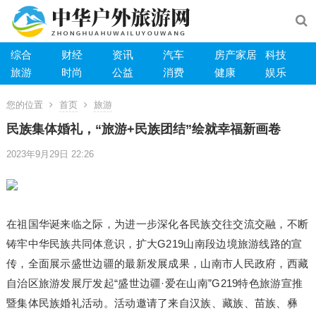
综合
财经
资讯
汽车
房产家居
科技
旅游
时尚
公益
消费
健康
娱乐
您的位置
首页
旅游
民族集体婚礼，“旅游+民族团结”绘就幸福新画卷
2023年9月29日 22:26
在祖国华诞来临之际，为进一步深化各民族交往交流交融，不断
铸牢中华民族共同体意识，扩大G219山南段边境旅游线路的宣
传，全面展示盛世边疆的最新发展成果，山南市人民政府，西藏
自治区旅游发展厅发起“盛世边疆·爱在山南”G219特色旅游宣推
暨集体民族婚礼活动。活动邀请了来自汉族、藏族、苗族、彝