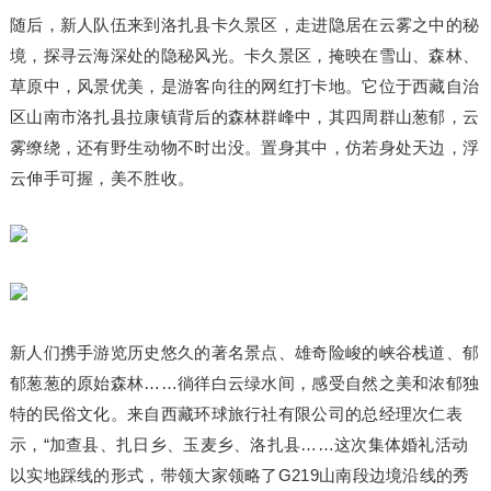
随后，新人队伍来到洛扎县卡久景区，走进隐居在云雾之中的秘
境，探寻云海深处的隐秘风光。卡久景区，掩映在雪山、森林、
草原中，风景优美，是游客向往的网红打卡地。它位于西藏自治
区山南市洛扎县拉康镇背后的森林群峰中，其四周群山葱郁，云
雾缭绕，还有野生动物不时出没。置身其中，仿若身处天边，浮
云伸手可握，美不胜收。
新人们携手游览历史悠久的著名景点、雄奇险峻的峡谷栈道、郁
郁葱葱的原始森林……徜徉白云绿水间，感受自然之美和浓郁独
特的民俗文化。来自西藏环球旅行社有限公司的总经理次仁表
示，“加查县、扎日乡、玉麦乡、洛扎县……这次集体婚礼活动
以实地踩线的形式，带领大家领略了G219山南段边境沿线的秀