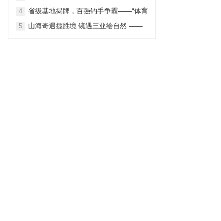
2026第三届中国主题公园战略营销峰会
省级基地揭牌，百强钓手争霸——“体育
4
在苏圆满举办
之湖”再迎国家级舟钓盛会
山海奇遇揽胜境 镜遇三亚绘自然 ——
5
三亚市旅游发展局“镜遇三亚 – PHOTO
SANYA 2026”境外旅游营销推广项目 自
然景观线路深度解读