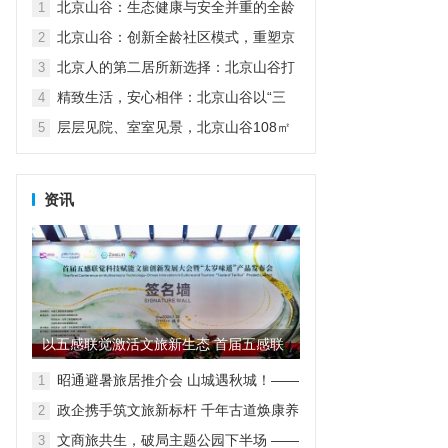
北京山谷：生态健康与安全并重的全龄
1
家园
北京山谷：创新全龄社区模式，重塑京
2
郊品质生活
北京人的第二居所新选择：北京山谷打
3
造自然康养生活新范式
精致生活，安心相伴：北京山谷以“三
4
好”服务诠释高品质度假人居
层层见院、室室见景，北京山谷108㎡
5
小院实现空间革命
资讯
以五感联觉激活文旅新生态 首届五感联
觉科技赋能文旅创新发展大...
昭通避暑旅居推介会 山城遇秋城！——
1
昭通避暑旅居走进重庆
政企携手筑文旅新标杆 千年古道焕康养
2
新生
文商旅共生，破局主题公园下半场 ——
3