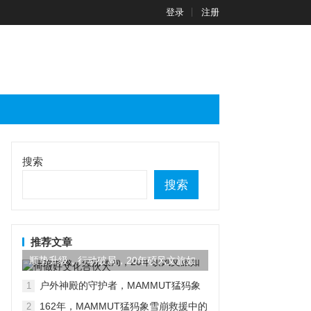
登录
注册
搜索
搜索
推荐文章
顺势升级，行动破局，20年硕风文旅如
何做好文化合伙人
户外神殿的守护者，MAMMUT猛犸象
1
又有新动作
162年，MAMMUT猛犸象雪崩救援中的
2