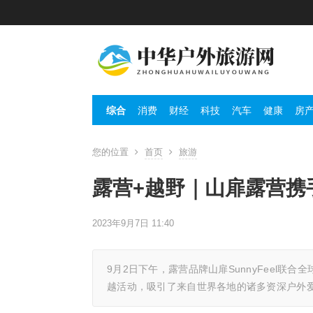
综合
消费
财经
科技
汽车
健康
房
您的位置
首页
旅游
露营+越野｜山扉露营携
2023年9月7日 11:40
9月2日下午，露营品牌山扉SunnyFeel联
越活动，吸引了来自世界各地的诸多资深户外爱