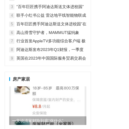
革新探索者
“百年巨匠携手阿迪达斯送文体进校园”
3
在京启动
联手小红书公益 雷达地平线智能物联成
4
精致露营新宠
百年巨匠携手阿迪达斯送文体进校园”在
5
京启动
高山滑雪守护者，MAMMUT猛犸象
6
行业首发AppleTV多功能综合客户端 极
7
空间私有云打造完美影音库
阿迪达斯发布2023年Q1财报，一季度
8
大中华区业绩好于预期
英国在2023年中国国际服务贸易交易会
9
期间庆祝商业成就
房产家居
一文说清家财险到底“保什么”