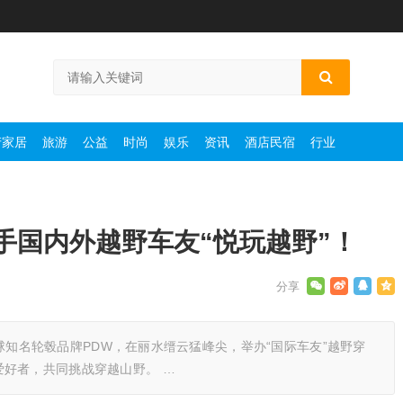
产家居
旅游
公益
时尚
娱乐
资讯
酒店民宿
行业
手国内外越野车友“悦玩越野”！
合全球知名轮毂品牌PDW，在丽水缙云猛峰尖，举办“国际车友”越野穿
好者，共同挑战穿越山野。 …