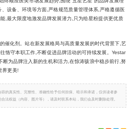
艺星始终顺应医美市场发展趋势,围绕“五星艺星”的品牌发展理
务、设备、环境等方面,严格规范质量管理体系,严格遵循医
能,最大限度地激发品牌发展潜力,只为给星粉提供更优质
造的催化剂。站在新发展格局与高质量发展的时代背景下,艺
恪守本职工作,不断促进品牌活动的可持续发展。Yestar
质,不断为品牌注入新的生机和活力,在惊涛骇浪中稳步前行,努
世界更美!
内容的真实性、完整性、准确性给予任何担保、暗示和承诺，仅供读者参
的合法权益（内容、图片等），请及时联系本站，我们会及时删除处理。