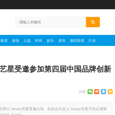
产家居
旅游
公益
时尚
娱乐
资讯
酒店民宿
行业
star艺星受邀参加第四届中国品牌创新
举行,Yestar艺星受邀出席。在此次大会上,Yestar艺星不负众望荣