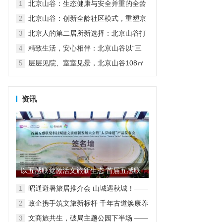
北京山谷：生态健康与安全并重的全龄
1
家园
北京山谷：创新全龄社区模式，重塑京
2
郊品质生活
北京人的第二居所新选择：北京山谷打
3
造自然康养生活新范式
精致生活，安心相伴：北京山谷以“三
4
好”服务诠释高品质度假人居
层层见院、室室见景，北京山谷108㎡
5
小院实现空间革命
资讯
以五感联觉激活文旅新生态 首届五感联
觉科技赋能文旅创新发展大...
昭通避暑旅居推介会 山城遇秋城！——
1
昭通避暑旅居走进重庆
政企携手筑文旅新标杆 千年古道焕康养
2
新生
文商旅共生，破局主题公园下半场 ——
3