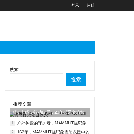
登录
注册
搜索
搜索
推荐文章
顺势升级，行动破局，20年硕风文旅如
何做好文化合伙人
户外神殿的守护者，MAMMUT猛犸象
1
又有新动作
162年，MAMMUT猛犸象雪崩救援中的
2