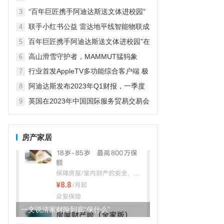
革新探索者
“百年巨匠携手阿迪达斯送文体进校园”
3
在京启动
联手小红书公益 雷达地平线智能物联成
4
精致露营新宠
百年巨匠携手阿迪达斯送文体进校园”在
5
京启动
高山滑雪守护者，MAMMUT猛犸象
6
行业首发AppleTV多功能综合客户端 极
7
空间私有云打造完美影音库
阿迪达斯发布2023年Q1财报，一季度
8
大中华区业绩好于预期
英国在2023年中国国际服务贸易交易会
9
期间庆祝商业成就
房产家居
一文说清家财险到底“保什么”