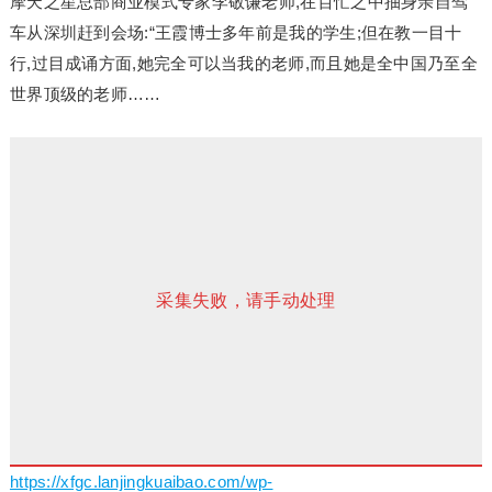
摩天之星总部商业模式专家李敬谦老师,在百忙之中抽身亲自驾
车从深圳赶到会场:“王霞博士多年前是我的学生;但在教一目十
行,过目成诵方面,她完全可以当我的老师,而且她是全中国乃至全
世界顶级的老师……
采集失败，请手动处理
https://xfgc.lanjingkuaibao.com/wp-