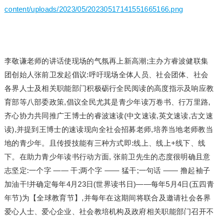
content/uploads/2023/05/20230517141551665166.png
李敬谦老师的讲话使现场的气氛再上新高潮;主办方睿波健联集
团创始人张前卫发起倡议:呼吁现场全体人员、社会团体、社会
各界人士及相关职能部门积极砺行全民阅读的高度指示及响应教
育部等八部委政策,倡议全民尤其是青少年读万卷书、行万里路,
齐心协力共同推广王博士的睿波速读(中文速读,英文速读,古文速
读),并提到王博士的速读现向全社会招募老师,培养当地老师教当
地的青少年。且传授技能有三种方式即:线上、线上+线下、线
下。在助力青少年读书行动方面, 张前卫先生的态度很明确且意
志坚定:一个字 —— 干;两个字 —— 猛干;一句话 —— 撸起袖子
加油干!并确定每年4月23日(世界读书日)——每年5月4日(五四青
年节)为【全球教育节】,并每年在这期间将联合及邀请社会各界
爱心人士、爱心企业、社会教培机构及政府相关职能部门召开不