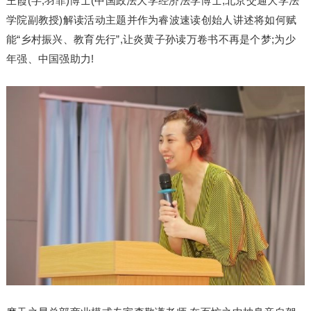
王霞(字,羽菲)博士(中国政法大学经济法学博士,北京交通大学法
学院副教授)解读活动主题并作为睿波速读创始人讲述将如何赋
能“乡村振兴、教育先行”,让炎黄子孙读万卷书不再是个梦;为少
年强、中国强助力!