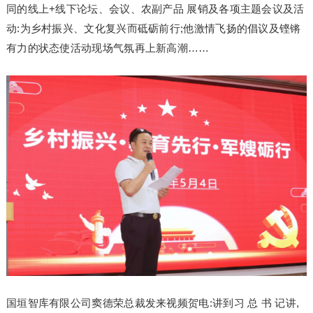
同的线上+线下论坛、会议、农副产品 展销及各项主题会议及活
动:为乡村振兴、文化复兴而砥砺前行;他激情飞扬的倡议及铿锵
有力的状态使活动现场气氛再上新高潮……
国垣智库有限公司窦德荣总裁发来视频贺电:讲到习 总 书 记讲,