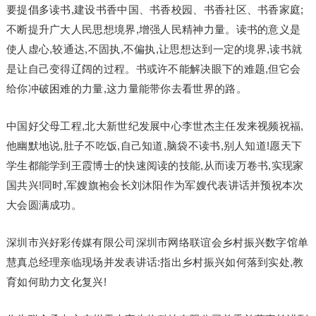
要提倡多读书,建设书香中国、书香校园、书香社区、书香家庭;
不断提升广大人民思想境界,增强人民精神力量。读书的意义是
使人虚心,较通达,不固执,不偏执,让思想达到一定的境界,读书就
是让自己变得辽阔的过程。书或许不能解决眼下的难题,但它会
给你冲破困难的力量,这力量能带你去看世界的路。
中国好父母工程,北大新世纪发展中心李世杰主任发来视频祝福,
他幽默地说,肚子不吃饭,自己知道,脑袋不读书,别人知道!愿天下
学生都能学到王霞博士的快速阅读的技能,从而读万卷书,实现家
国共兴!同时,军嫂旗袍会长刘沐阳作为军嫂代表讲话并预祝本次
大会圆满成功。
深圳市兴好彩传媒有限公司深圳市网络联谊会乡村振兴数字馆单
慧真总经理亲临现场并发表讲话:指出乡村振兴如何落到实处,教
育如何助力文化复兴!