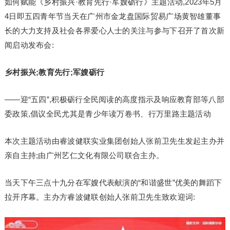
如何赋能《乡村振兴·教育先行·军嫂砺行》主题活动,2023年5月
4日即五四青年节当天在广州市金龙盘国际贸易广场黄智雄董事
长的大力支持及社会各界爱心人士的关注与参与下召开了首次新
闻启动发布会:
乡村振兴;教育先行;军嫂砺行
——迎“五四”,积极砺行全民阅读的高度指示及响应教育部等八部
委政策,倡议全民尤其是青少年读万卷书、行万里路主题活动
本次主题活动由睿波健联实业集团创始人张前卫先生发起主办并
亲自主持;由广州艺仁文化有限公司联合主办。
当天下午三点十九分在军嫂代表献演的“和谐盛世”优美的舞蹈下
拉开序幕。主办方睿波健联创始人张前卫先生致欢迎词: