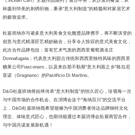
（Sicilian Cart）主题作品陈列于展台中央，从沙发到餐桌，从
杯盏到华美的刺绣织物，秉承“意大利制造”的精髓和对家居艺术
的极致追求。
杜嘉班纳亦与诸多意大利美食文化翘楚品牌携手，将不断演变的
创意与意式精湛匠艺精妙融合，分享令人惊叹的意式美食文化，
此次合作品牌包括：富有艺术气质的西西里葡萄酒名庄
Donnafugata；代表意大利甜点传统和西西里独特风味的西西里
糖果公司Fiasconaro，以及来自那不勒斯“意大利面之乡”格拉尼
亚诺（Gragnano）的Pastificio Di Martino。
D&G杜嘉班纳将始终传承“意大利制造”的恒久匠心，珍视每一次
与中国市场的合作机会。在消博会这个“海纳百川”的交流平台
上，D&G杜嘉班纳既希望能够为中国消费者传达品牌独特文化
理念、体味意式匠心，也期待能通过本届消博会拓展商贸合作，
与中国共谋发展新机遇！