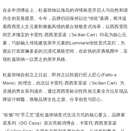
在去年消博会上，杜嘉班纳以海岛的诗情画意开启人与自然和谐
共生的至善愿景。今年，品牌仍旧保持以往“传统”基调，将洋溢
着西西里人文元素和旖旎风情的展台致敬意式传承，以西西里民
间艺术瑰宝的卡雷托·西西里亚诺（Sicilian Cart）印花为核心元
素，巧妙融入传统建筑美学元素的Luminarie传统意式花灯，为
观众打造斑斓多姿的沉浸式展陈空间，在欢快的庆典氛围中，呈
现杜嘉班纳一以贯之的美学风格。
杜嘉班纳自创立之日起，即持之以恒践行匠人匠心(Fatto a
Mano）的理念，此次以卡雷托·西西里亚诺（Sicilian Cart）为
灵感的男女系列成衣，通过西西里标识性民俗元素全方位呈现品
牌设计精髓，致敬品牌文化之源、分享创意与匠心。
“欢愉”与“手工艺”是杜嘉班纳意式生活方式的核心要义。品牌家
居系列（DG Casa）首次亮相消博会，卡雷托·西西里亚诺