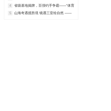
2026第三届中国主题公园战略营销峰会
省级基地揭牌，百强钓手争霸——“体育
4
在苏圆满举办
之湖”再迎国家级舟钓盛会
山海奇遇揽胜境 镜遇三亚绘自然 ——
5
三亚市旅游发展局“镜遇三亚 – PHOTO
SANYA 2026”境外旅游营销推广项目 自
然景观线路深度解读