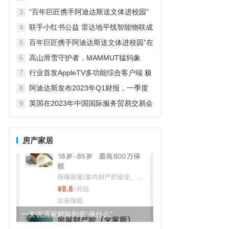
革新探索者
“百年巨匠携手阿迪达斯送文体进校园”
3
在京启动
联手小红书公益 雷达地平线智能物联成
4
精致露营新宠
百年巨匠携手阿迪达斯送文体进校园”在
5
京启动
高山滑雪守护者，MAMMUT猛犸象
6
行业首发AppleTV多功能综合客户端 极
7
空间私有云打造完美影音库
阿迪达斯发布2023年Q1财报，一季度
8
大中华区业绩好于预期
英国在2023年中国国际服务贸易交易会
9
期间庆祝商业成就
房产家居
一文说清家财险到底“保什么”