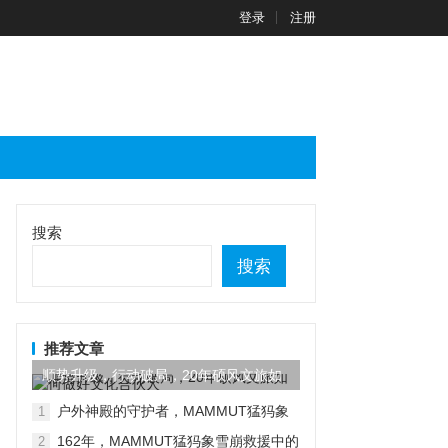
登录
注册
搜索
搜索
推荐文章
顺势升级，行动破局，20年硕风文旅如
何做好文化合伙人
户外神殿的守护者，MAMMUT猛犸象
1
又有新动作
162年，MAMMUT猛犸象雪崩救援中的
2