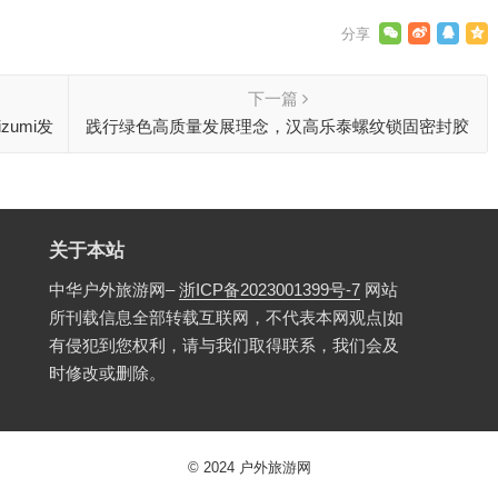
下一篇
zumi发
践行绿色高质量发展理念，汉高乐泰螺纹锁固密封胶
产品获市场好评
关于本站
中华户外旅游网–
浙ICP备2023001399号-7
网站
所刊载信息全部转载互联网，不代表本网观点|如
有侵犯到您权利，请与我们取得联系，我们会及
时修改或删除。
© 2024
户外旅游网