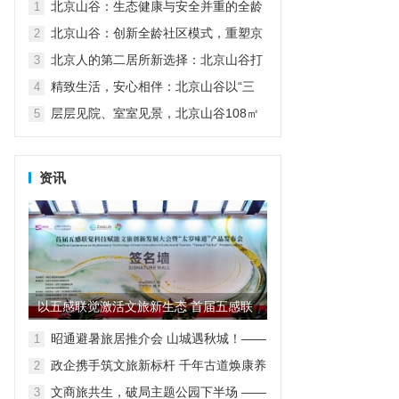
北京山谷：生态健康与安全并重的全龄
1
家园
北京山谷：创新全龄社区模式，重塑京
2
郊品质生活
北京人的第二居所新选择：北京山谷打
3
造自然康养生活新范式
精致生活，安心相伴：北京山谷以“三
4
好”服务诠释高品质度假人居
层层见院、室室见景，北京山谷108㎡
5
小院实现空间革命
资讯
以五感联觉激活文旅新生态 首届五感联
觉科技赋能文旅创新发展大...
昭通避暑旅居推介会 山城遇秋城！——
1
昭通避暑旅居走进重庆
政企携手筑文旅新标杆 千年古道焕康养
2
新生
文商旅共生，破局主题公园下半场 ——
3