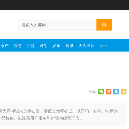
产家居
旅游
公益
时尚
娱乐
资讯
酒店民宿
行业
品牌无声却强大的存在着，那便是无印心匠。以简约、自然、纯粹为
产品特色、以注重用户服务和体验为经营理念…