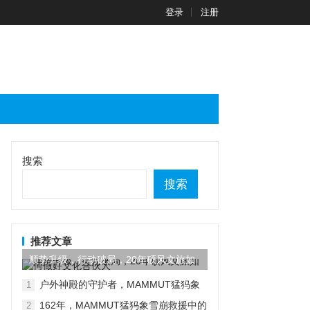
登录
注册
搜索
搜索
推荐文章
顺势升级，行动破局，20年硕风文旅如
何做好文化合伙人
户外神殿的守护者，MAMMUT猛犸象
1
又有新动作
162年，MAMMUT猛犸象雪崩救援中的
2