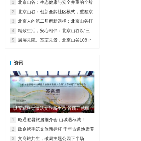
北京山谷：生态健康与安全并重的全龄
1
家园
北京山谷：创新全龄社区模式，重塑京
2
郊品质生活
北京人的第二居所新选择：北京山谷打
3
造自然康养生活新范式
精致生活，安心相伴：北京山谷以“三
4
好”服务诠释高品质度假人居
层层见院、室室见景，北京山谷108㎡
5
小院实现空间革命
资讯
以五感联觉激活文旅新生态 首届五感联
觉科技赋能文旅创新发展大...
昭通避暑旅居推介会 山城遇秋城！——
1
昭通避暑旅居走进重庆
政企携手筑文旅新标杆 千年古道焕康养
2
新生
文商旅共生，破局主题公园下半场 ——
3