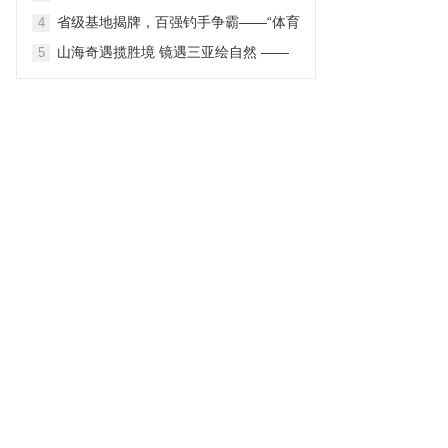
2026第三届中国主题公园战略营销峰会
省级基地揭牌，百强钓手争霸——“体育
4
在苏圆满举办
之湖”再迎国家级舟钓盛会
山海奇遇揽胜境 镜遇三亚绘自然 ——
5
三亚市旅游发展局“镜遇三亚 – PHOTO
SANYA 2026”境外旅游营销推广项目 自
然景观线路深度解读