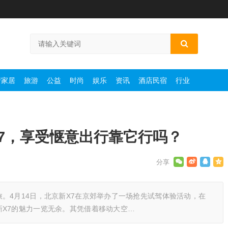
产家居
旅游
公益
时尚
娱乐
资讯
酒店民宿
行业
X7，享受惬意出行靠它行吗？
。4月14日，北京新X7在京郊举办了一场抢先试驾体验活动，在
X7的魅力一览无余。其凭借着移动大空…