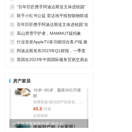
革新探索者
“百年巨匠携手阿迪达斯送文体进校园”
3
在京启动
联手小红书公益 雷达地平线智能物联成
4
精致露营新宠
百年巨匠携手阿迪达斯送文体进校园”在
5
京启动
高山滑雪守护者，MAMMUT猛犸象
6
行业首发AppleTV多功能综合客户端 极
7
空间私有云打造完美影音库
阿迪达斯发布2023年Q1财报，一季度
8
大中华区业绩好于预期
英国在2023年中国国际服务贸易交易会
9
期间庆祝商业成就
房产家居
一文说清家财险到底“保什么”