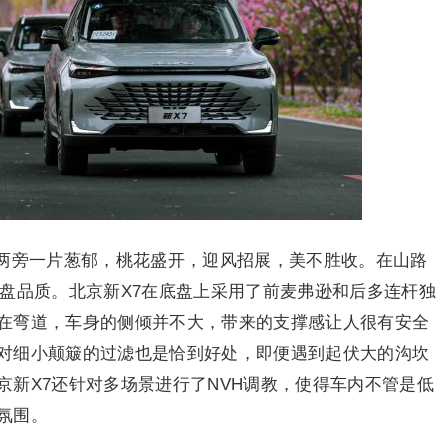
两旁一片葱郁，桃花盛开，迎风招展，美不胜收。在山路
底盘品质。北京新X7在底盘上采用了前麦弗逊和后多连杆独
在弯道，车身的侧倾并不大，带来的支撑感让人很有安全
对细小颠簸的过滤也是恰到好处，即便遇到起伏大的沟坎
京新X7还针对多场景进行了NVH调教，使得车内不管是低
氛围。