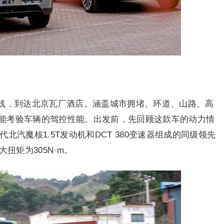
线，到达北京瓦厂酒店。涵盖城市拥堵、环道、山路、高
能考验车辆的驾控性能。出发前，先回顾这款车的动力情
北汽魔核1.5T发动机和DCT 380变速器组成的同级领先
扭矩为305N·m。