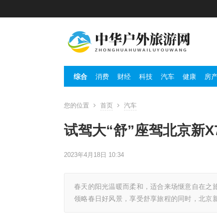
综合
消费
财经
科技
汽车
健康
房
您的位置
首页
汽车
试驾大“舒”座驾北京新
2023年4月18日 10:34
春天的阳光温暖而柔和，适合来场惬意自在之旅
领略春日好风景，享受舒享旅程的同时，北京新