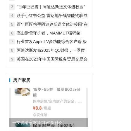
革新探索者
“百年巨匠携手阿迪达斯送文体进校园”
3
在京启动
联手小红书公益 雷达地平线智能物联成
4
精致露营新宠
百年巨匠携手阿迪达斯送文体进校园”在
5
京启动
高山滑雪守护者，MAMMUT猛犸象
6
行业首发AppleTV多功能综合客户端 极
7
空间私有云打造完美影音库
阿迪达斯发布2023年Q1财报，一季度
8
大中华区业绩好于预期
英国在2023年中国国际服务贸易交易会
9
期间庆祝商业成就
房产家居
一文说清家财险到底“保什么”