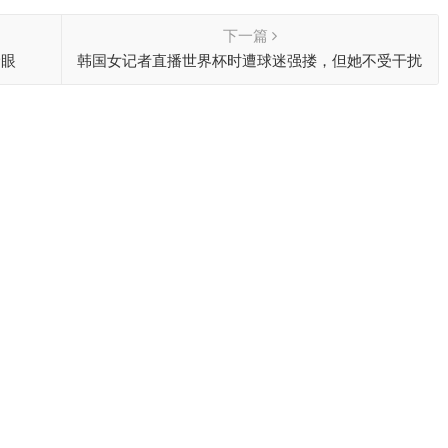
下一篇
抢眼
韩国女记者直播世界杯时遭球迷强搂，但她不受干扰
地继续主持