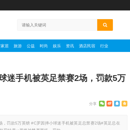
产家居
旅游
公益
时尚
娱乐
资讯
酒店民宿
行业
球迷手机被英足禁赛2场，罚款5万
，罚款5万英镑 #C罗因摔小球迷手机被英足总禁赛2场#英足总在