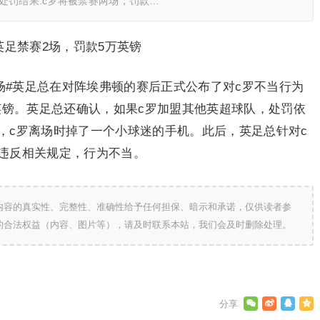
处罚结果:c罗将被禁赛两场，罚款…
足禁赛2场，罚款5万英镑
场#英足总在对阵埃弗顿的赛后正式公布了对c罗不当行为
英镑。英足总还确认，如果c罗加盟其他英超球队，处罚依
，c罗离场时掉了一个小球迷的手机。此后，英足总针对c
违反相关规定，行为不当。
内容的真实性、完整性、准确性给予任何担保、暗示和承诺，仅供读者参
的合法权益（内容、图片等），请及时联系本站，我们会及时删除处理。