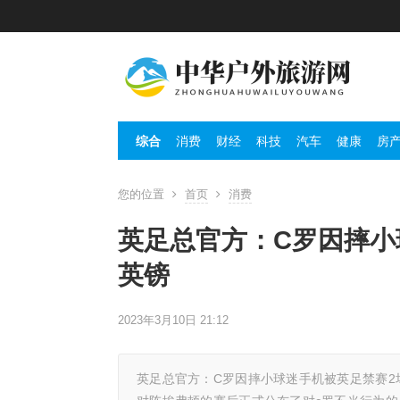
综合
消费
财经
科技
汽车
健康
房
您的位置
首页
消费
英足总官方：C罗因摔小
英镑
2023年3月10日 21:12
英足总官方：C罗因摔小球迷手机被英足禁赛2场