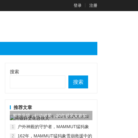
登录
注册
搜索
搜索
推荐文章
顺势升级，行动破局，20年硕风文旅如
何做好文化合伙人
户外神殿的守护者，MAMMUT猛犸象
1
又有新动作
162年，MAMMUT猛犸象雪崩救援中的
2