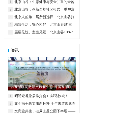
北京山谷：生态健康与安全并重的全龄
1
家园
北京山谷：创新全龄社区模式，重塑京
2
郊品质生活
北京人的第二居所新选择：北京山谷打
3
造自然康养生活新范式
精致生活，安心相伴：北京山谷以“三
4
好”服务诠释高品质度假人居
层层见院、室室见景，北京山谷108㎡
5
小院实现空间革命
资讯
以五感联觉激活文旅新生态 首届五感联
觉科技赋能文旅创新发展大...
昭通避暑旅居推介会 山城遇秋城！——
1
昭通避暑旅居走进重庆
政企携手筑文旅新标杆 千年古道焕康养
2
新生
文商旅共生，破局主题公园下半场 ——
3