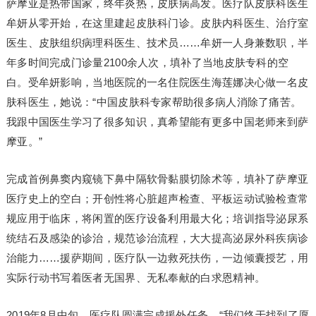
萨摩亚是热带国家，终年炎热，皮肤病高发。医疗队皮肤科医生
牟妍从零开始，在这里建起皮肤科门诊。皮肤内科医生、治疗室
医生、皮肤组织病理科医生、技术员……牟妍一人身兼数职，半
年多时间完成门诊量2100余人次，填补了当地皮肤专科的空
白。受牟妍影响，当地医院的一名住院医生海莲娜决心做一名皮
肤科医生，她说：“中国皮肤科专家帮助很多病人消除了痛苦。
我跟中国医生学习了很多知识，真希望能有更多中国老师来到萨
摩亚。”
完成首例鼻窦内窥镜下鼻中隔软骨黏膜切除术等，填补了萨摩亚
医疗史上的空白；开创性将心脏超声检查、平板运动试验检查常
规应用于临床，将闲置的医疗设备利用最大化；培训指导泌尿系
统结石及感染的诊治，规范诊治流程，大大提高泌尿外科疾病诊
治能力……援萨期间，医疗队一边救死扶伤，一边倾囊授艺，用
实际行动书写着医者无国界、无私奉献的白求恩精神。
2019年8月中旬，医疗队圆满完成援外任务。“我们终于找到了愿