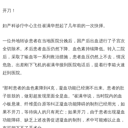
开刀！
妇产科诊疗中心主任崔满华想起了几年前的一次抉择。
一位外地转诊患者在当地医院分娩后，因产后出血进行了子宫次
全切除术。术后患者血压仍然下降、血色素持续降低。转入二院
后，采取了输血等一系列救治措施，患者血压仍然上不去，情况
危急。出差刚下飞机的崔满华接到医院电话后，提着行李箱火速
赶到医院。
“那时患者的血色素降到4克，凝血功能已经测不出来。患者的肚
子鼓鼓的，做彩超发现里面全是血。”崔满华说，当时院内的血
小板悬液、纤维蛋白原等纠正凝血功能障碍的制剂已经用光，如
果不开刀，等待病人的只有死亡；如果开刀，由于患者出现凝血
功能障碍、缺乏上述改善促进凝血的制剂，术中可能难以止血，
有可能下不了手术台。