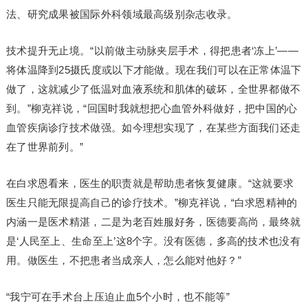
法、研究成果被国际外科领域最高级别杂志收录。
技术提升无止境。“以前做主动脉夹层手术，得把患者‘冻上’——
将体温降到25摄氏度或以下才能做。现在我们可以在正常体温下
做了，这就减少了低温对血液系统和肌体的破坏，全世界都做不
到。”柳克祥说，“回国时我就想把心血管外科做好，把中国的心
血管疾病诊疗技术做强。如今理想实现了，在某些方面我们还走
在了世界前列。”
在白求恩看来，医生的职责就是帮助患者恢复健康。“这就要求
医生只能无限提高自己的诊疗技术。”柳克祥说，“白求恩精神的
内涵一是医术精湛，二是为老百姓服好务，医德要高尚，最终就
是‘人民至上、生命至上’这8个字。没有医德，多高的技术也没有
用。做医生，不把患者当成亲人，怎么能对他好？”
“我宁可在手术台上压迫止血5个小时，也不能等”