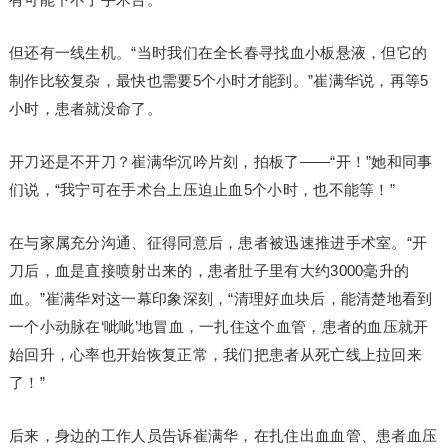
但还有一线生机。“当时我们在全长春寻找血小板悬液，但它的
制作比较复杂，最快也需要5个小时才能到。”崔满华说，再等5
小时，患者就没命了。
开刀还是不开刀？崔满华沉吟片刻，拍板了——“开！”她和同事
们说，“我宁可在手术台上压迫止血5个小时，也不能等！”
在与家属充分沟通、征得同意后，患者被迅速推进手术室。“开
刀后，血是直接喷射出来的，患者肚子里有大约3000毫升的
血。”崔满华对这一幕印象深刻，“清理好血块后，能清楚地看到
一个小动脉在‘呲呲’地冒血，一扎住这个血管，患者的血压就开
始回升，心率也开始恢复正常，我们把患者从死亡线上拉回来
了！”
后来，身边的工作人员告诉崔满华，在扎住出血血管、患者血压