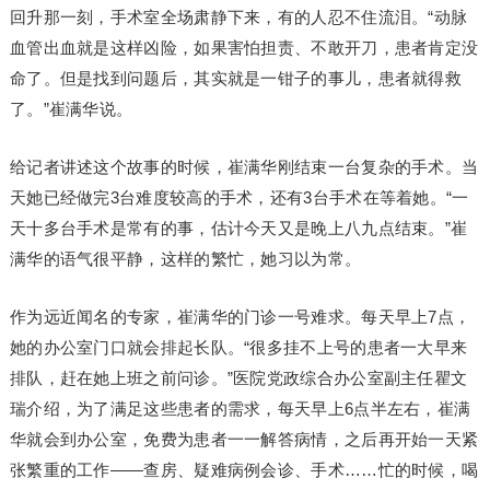
回升那一刻，手术室全场肃静下来，有的人忍不住流泪。“动脉
血管出血就是这样凶险，如果害怕担责、不敢开刀，患者肯定没
命了。但是找到问题后，其实就是一钳子的事儿，患者就得救
了。”崔满华说。
给记者讲述这个故事的时候，崔满华刚结束一台复杂的手术。当
天她已经做完3台难度较高的手术，还有3台手术在等着她。“一
天十多台手术是常有的事，估计今天又是晚上八九点结束。”崔
满华的语气很平静，这样的繁忙，她习以为常。
作为远近闻名的专家，崔满华的门诊一号难求。每天早上7点，
她的办公室门口就会排起长队。“很多挂不上号的患者一大早来
排队，赶在她上班之前问诊。”医院党政综合办公室副主任瞿文
瑞介绍，为了满足这些患者的需求，每天早上6点半左右，崔满
华就会到办公室，免费为患者一一解答病情，之后再开始一天紧
张繁重的工作——查房、疑难病例会诊、手术……忙的时候，喝