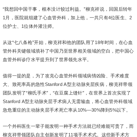
“我想回中国干事，根本没计较过利益。”柳克祥说，回国后转年
1月，医院就组建了心血管外科，加上他，一共只有4位医生、2
位护士、1位体外灌注师。
从这“七八条枪”开始，柳克祥和他的团队用了18年时间，在心血
管外科关键领域填补了中国乃至世界相关领域的空白，把中国心
血管外科诊疗水平提升到了世界领先水平。
值得一提的是，为了攻克心血管外科领域病情凶险、手术难度
大、致死率高的急性Stanford A型主动脉夹层疾病，柳克祥带领
团队发明了“柳氏手术”，“在豆腐上缝针”，在世界上首次实现了
Stanford A型主动脉夹层手术病人无需输血，将心血管外科领域
急危重症的主动脉夹层手术死亡率从10%—30%降到5%以下。
一个外科医生一辈子能发明一种手术方法就已经难能可贵了，而
柳克祥带领团队自主创新发明了11项手术术式。这些新手术方