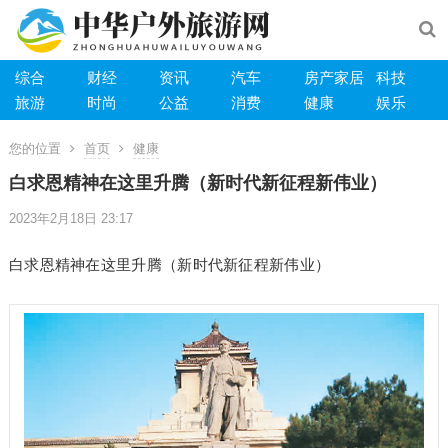
综合
财经
资讯
汽车
房产家居
科技
旅游
时尚
公益
消费
健康
娱乐
您的位置
首页
健康
白求恩精神在这里升腾（新时代新征程新伟业）
2023年2月18日 23:17
白求恩精神在这里升腾（新时代新征程新伟业）