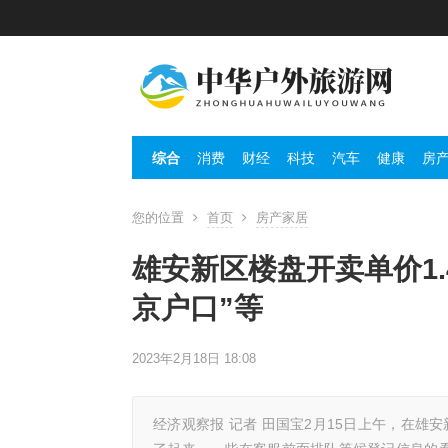
综合
消费
财经
科技
汽车
健康
房
您的位置
首页
房产家居
雄安新区楼盘开卖单价1
京户口”等
2023年2月18日 18:08
经济观察报 记者 田国宝2月15日上午，在