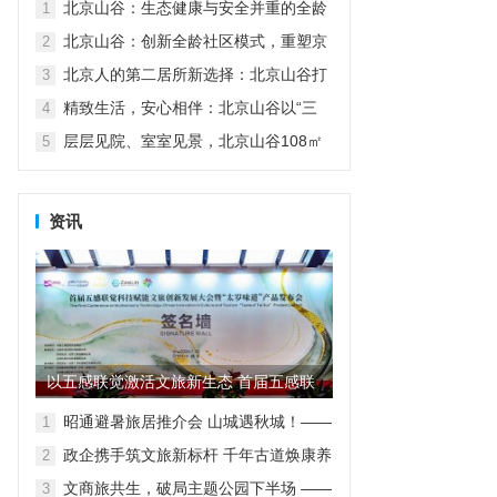
北京山谷：生态健康与安全并重的全龄
1
家园
北京山谷：创新全龄社区模式，重塑京
2
郊品质生活
北京人的第二居所新选择：北京山谷打
3
造自然康养生活新范式
精致生活，安心相伴：北京山谷以“三
4
好”服务诠释高品质度假人居
层层见院、室室见景，北京山谷108㎡
5
小院实现空间革命
资讯
以五感联觉激活文旅新生态 首届五感联
觉科技赋能文旅创新发展大...
昭通避暑旅居推介会 山城遇秋城！——
1
昭通避暑旅居走进重庆
政企携手筑文旅新标杆 千年古道焕康养
2
新生
文商旅共生，破局主题公园下半场 ——
3