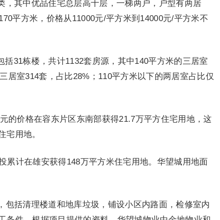
类，其中优品住宅总层高十层，一梯两户，户型有两居
0平方米，价格从11000元/平方米到14000元/平方米不
包括31栋楼，共计1132套房源，其中140平方米的三居室
的三居室314套，占比28%；110平方米以下的两居室占比仅
0亿元的价格在容东片区东南部获得21.7万平方住宅用地，这
住宅用地。
城投累计在雄安获得148万平方米住宅用地。华望城用地面
，包括清理楼道和地库垃圾，铺设小区内路面，检修室内
工条件。根据项目提供的资料，华望城物业由金地物业和