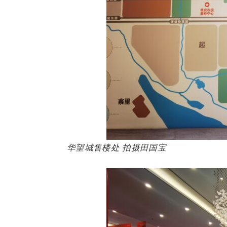
华望城售楼处 拍摄田国宝