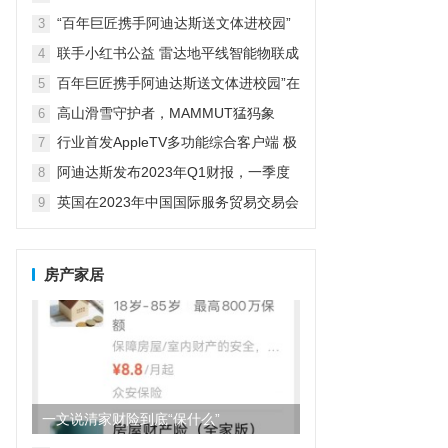
革新探索者
“百年巨匠携手阿迪达斯送文体进校园”
3
在京启动
联手小红书公益 雷达地平线智能物联成
4
精致露营新宠
百年巨匠携手阿迪达斯送文体进校园”在
5
京启动
高山滑雪守护者，MAMMUT猛犸象
6
行业首发AppleTV多功能综合客户端 极
7
空间私有云打造完美影音库
阿迪达斯发布2023年Q1财报，一季度
8
大中华区业绩好于预期
英国在2023年中国国际服务贸易交易会
9
期间庆祝商业成就
房产家居
一文说清家财险到底“保什么”