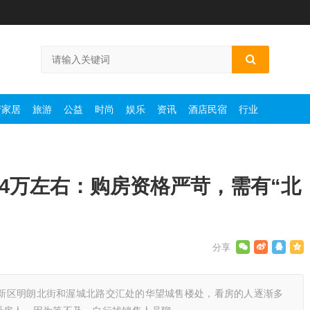
产家居
旅游
公益
时尚
娱乐
资讯
酒店民宿
行业
.4万左右：购房资格严苛，需有“北
雄安新区明朗北街和渥城北路交汇处的华望城售楼处，看房的人逐渐多