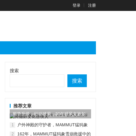
登录
注册
搜索
搜索
推荐文章
顺势升级，行动破局，20年硕风文旅如
何做好文化合伙人
户外神殿的守护者，MAMMUT猛犸象
1
又有新动作
162年，MAMMUT猛犸象雪崩救援中的
2